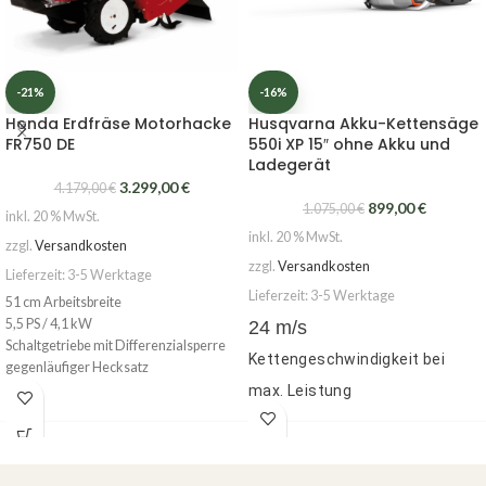
-21%
-16%
Honda Erdfräse Motorhacke
Husqvarna Akku-Kettensäge
FR750 DE
550i XP 15″ ohne Akku und
Ladegerät
3.299,00
€
4.179,00
€
899,00
€
1.075,00
€
inkl. 20 % MwSt.
inkl. 20 % MwSt.
zzgl.
Versandkosten
zzgl.
Versandkosten
Lieferzeit:
3-5 Werktage
Lieferzeit:
3-5 Werktage
51 cm Arbeitsbreite
5,5 PS / 4,1 kW
24 m/s
Schaltgetriebe mit Differenzialsperre
Kettengeschwindigkeit bei
gegenläufiger Hecksatz
max. Leistung
4 kg
Gewicht (ohne Akku und
Schneidausrüstung)
50 cm Schwertlänge