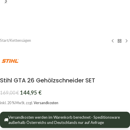
Start
/
Kettensägen
Stihl GTA 26 Gehölzschneider SET
144,95
€
169,00
€
inkl. 20 % MwSt.
zzgl.
Versandkosten
Versandkosten werden im Warenkorb berechnet · Speditionsware
🚚
außerhalb Österreichs und Deutschlands nur auf Anfrage