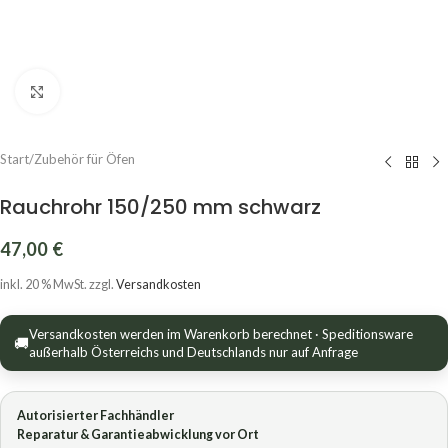
Click to enlarge
Start
/
Zubehör für Öfen
Rauchrohr 150/250 mm schwarz
47,00
€
inkl. 20 % MwSt.
zzgl.
Versandkosten
Versandkosten werden im Warenkorb berechnet · Speditionsware
🚚
außerhalb Österreichs und Deutschlands nur auf Anfrage
Autorisierter Fachhändler
Reparatur & Garantieabwicklung vor Ort