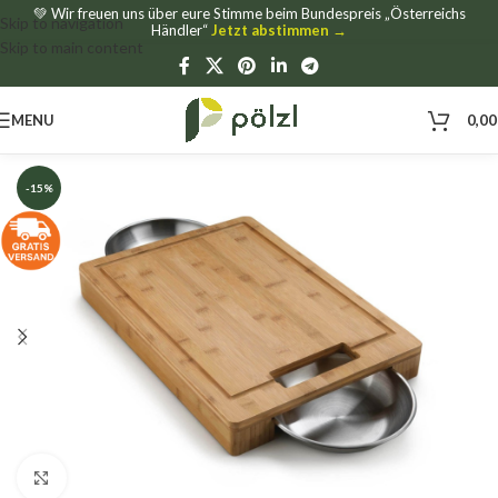
💚 Wir freuen uns über eure Stimme beim Bundespreis „Österreichs
Skip to navigation
Händler“
Jetzt abstimmen →
Skip to main content
MENU
0,0
-15%
Click to enlarge