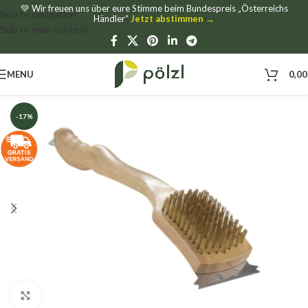
💚 Wir freuen uns über eure Stimme beim Bundespreis „Österreichs
Skip to navigation
Händler“
Jetzt abstimmen →
Skip to main content
MENU
0,0
-17%
Click to enlarge