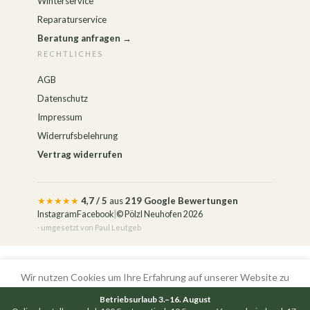
Winterservice
Reparaturservice
Beratung anfragen →
RECHTLICHES
AGB
Datenschutz
Impressum
Widerrufsbelehrung
Vertrag widerrufen
★★★★★
4,7 / 5
aus
219 Google Bewertungen
Instagram
Facebook
|
© Pölzl Neuhofen 2026
· umgesetzt von
Paul Leutgeb
Alle Preise inkl. der gesetzlichen MwSt.
Wir nutzen Cookies um Ihre Erfahrung auf unserer Website zu
optimieren
Betriebsurlaub 3.–16. August