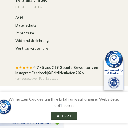
Beratung anfragen →
RECHTLICHES
AGB
Datenschutz
Impressum
Widerrufsbelehrung
Vertrag widerrufen
★★★★★
4,7 / 5
aus
219 Google Bewertungen
Instagram
Facebook
|
© Pölzl Neuhofen 2026
· umgesetzt von
Paul Leutgeb
Alle Preise inkl. der gesetzlichen MwSt.
Wir nutzen Cookies um Ihre Erfahrung auf unserer Website zu
optimieren
ACCEPT