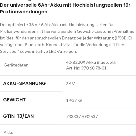
Der universelle 6Ah-Akku mit Hochleistungszellen für
Profianwendungen
Der optimierte 36 V / 6 Ah-Akku mit Hochleistungszellen für
Profianwendungen mit hervorragendem Gewicht-Leistungs-Verhältnis
ist ideal für den anspruchsvollen Einsatz bei jeder Witterung (IPX4). Er
verfügt über Bluetooth-Konnektivität für die Verbindung mit Fleet
Services™ sowie intuitive LED-Anzeigen.
40-B220X Akku Bluetooth
Gerätedaten
Art-Nr.: 970 60 78‑01
AKKU-SPANNUNG
36 V
GEWICHT
1,437 kg
GTIN-13/EAN
7333377032637
Akku