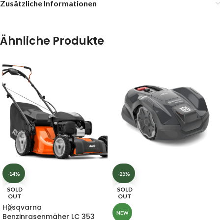
Zusätzliche Informationen
Ähnliche Produkte
-14%
-25%
SOLD
SOLD
OUT
OUT
Husqvarna
NEW
Benzinrasenmäher LC 353