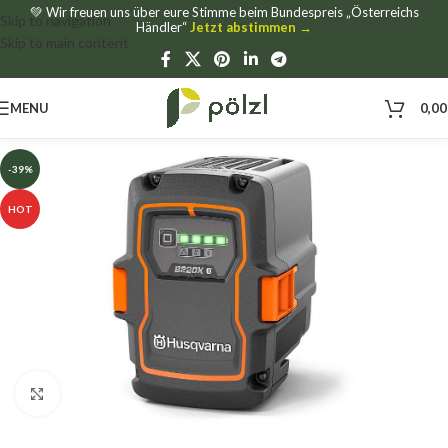
💚 Wir freuen uns über eure Stimme beim Bundespreis „Österreichs
Skip to navigation
Händler“
Jetzt abstimmen →
Skip to main content
MENU
0,0
-39%
HOT
Click to enlarge