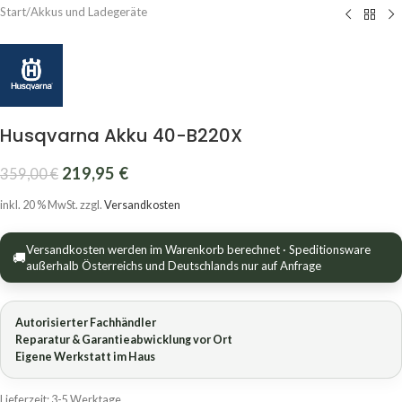
Start
/
Akkus und Ladegeräte
Husqvarna Akku 40-B220X
219,95
€
359,00
€
inkl. 20 % MwSt.
zzgl.
Versandkosten
Versandkosten werden im Warenkorb berechnet · Speditionsware
🚚
außerhalb Österreichs und Deutschlands nur auf Anfrage
Autorisierter Fachhändler
Reparatur & Garantieabwicklung vor Ort
Eigene Werkstatt im Haus
Lieferzeit:
3-5 Werktage