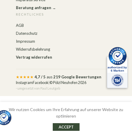
Beratung anfragen →
RECHTLICHES
AGB
Datenschutz
Impressum
Widerrufsbelehrung
Vertrag widerrufen
★★★★★
4,7 / 5
aus
219 Google Bewertungen
Instagram
Facebook
|
© Pölzl Neuhofen 2026
· umgesetzt von
Paul Leutgeb
Alle Preise inkl. der gesetzlichen MwSt.
Wir nutzen Cookies um Ihre Erfahrung auf unserer Website zu
optimieren
ACCEPT