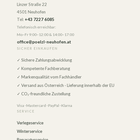
Betriebszeit Volllast 4h
Linzer Straße 22
Betriebszeit Halblast 6,5h
4501 Neuhofen
Tel:
+43 7227 6085
Telefonisch erreichbar:
Mo–Fr 9:00–12:00 & 14:00–17:00
office@poelzl-neuhofen.at
SICHER EINKAUFEN
✓ Sichere Zahlungsabwicklung
✓ Kompetente Fachberatung
✓ Markenqualität vom Fachhändler
✓ Versand aus Österreich · Lieferung innerhalb der EU
✓ CO₂-freundliche Zustellung
Visa · Mastercard · PayPal · Klarna
SERVICE
Verlegeservice
Winterservice
Reparaturservice