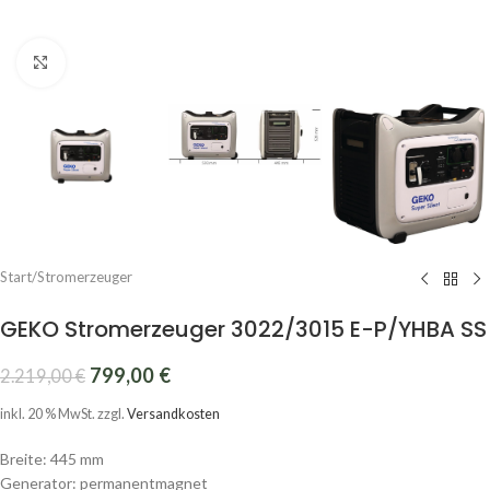
Click to enlarge
Start
/
Stromerzeuger
GEKO Stromerzeuger 3022/3015 E-P/YHBA SS
799,00
€
2.219,00
€
inkl. 20 % MwSt.
zzgl.
Versandkosten
Breite: 445 mm
Generator: permanentmagnet