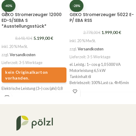
-40%
-28%
GEKO Stromerzeuger 12000
GEKO Stromerzeuger 5022 E-
ED-S/SEBA S
P/ EBA RSS
*Ausstellungsstück*
1.999,00
€
2.778,00
€
5.199,00
€
8.648,40
€
inkl. 20 % MwSt.
inkl. 20 % MwSt.
zzgl.
Versandkosten
zzgl.
Versandkosten
Lieferzeit:
3-5 Werktage
Lieferzeit:
3-5 Werktage
el. Leistg.: 1~ cos φ 1,0 5000 VA
Motorleistung 6,5 kW
kein Originalkarton
Tankinhalt 6l
vorhanden.
Betriebszeit: 100% Last ca. 4h45min
Elektrische Leistung (3~) cos (phi) 0,8
Betriebszeit: 75% Last ca. 5h30min
12000 VA
Betriebszeit: 50% Last ca. 6h25min
Elektrische Leistung (1~) cos (phi) 0,8
Betriebszeit: 25% Last ca. 13h
6000 VA
Gewicht 51,5 kg
Motorleistung 13,8 kW
Schallleistungspegel LWA 97 dB(A)
Gewicht 148 kg
Tankinhalt 16,5 l
Schallleistungspegel 96 dB(A)