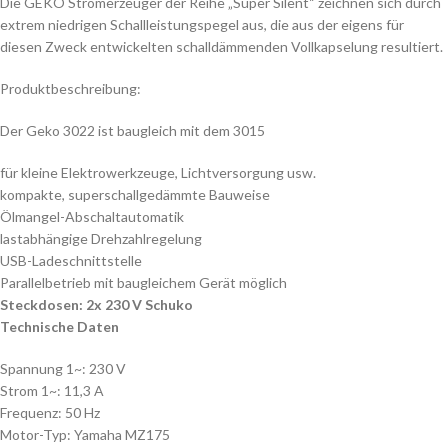
Die GEKO Stromerzeuger der Reihe „Super Silent“ zeichnen sich durch
extrem niedrigen Schallleistungspegel aus, die aus der eigens für
diesen Zweck entwickelten schalldämmenden Vollkapselung resultiert.
Produktbeschreibung:
Der Geko 3022 ist baugleich mit dem 3015
für kleine Elektrowerkzeuge, Lichtversorgung usw.
kompakte, superschallgedämmte Bauweise
Ölmangel-Abschaltautomatik
lastabhängige Drehzahlregelung
USB-Ladeschnittstelle
Parallelbetrieb mit baugleichem Gerät möglich
Steckdosen: 2x 230 V Schuko
Technische Daten
Spannung 1~: 230 V
Strom 1~: 11,3 A
Frequenz: 50 Hz
Motor-Typ: Yamaha MZ175