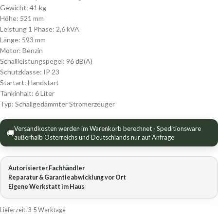
Gewicht: 41 kg
Höhe: 521 mm
Leistung 1 Phase: 2,6 kVA
Länge: 593 mm
Motor: Benzin
Schallleistungspegel: 96 dB(A)
Schutzklasse: IP 23
Startart: Handstart
Tankinhalt: 6 Liter
Typ: Schallgedämmter Stromerzeuger
Versandkosten werden im Warenkorb berechnet · Speditionsware
🚚
außerhalb Österreichs und Deutschlands nur auf Anfrage
Autorisierter Fachhändler
Reparatur & Garantieabwicklung vor Ort
Eigene Werkstatt im Haus
Lieferzeit:
3-5 Werktage