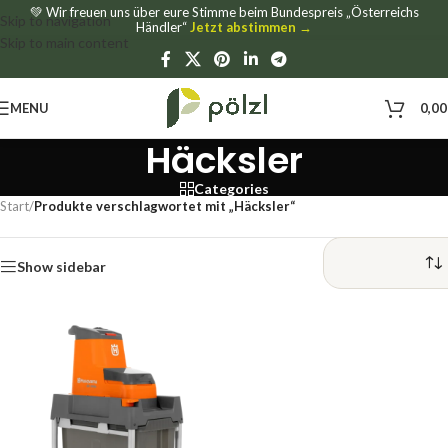
💚 Wir freuen uns über eure Stimme beim Bundespreis „Österreichs
Skip to navigation
Händler“
Jetzt abstimmen →
Skip to main content
MENU
0,0
Häcksler
Categories
Start
/
Produkte verschlagwortet mit „Häcksler“
Show sidebar