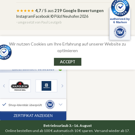
★★★★★
4,7 / 5
aus
219 Google Bewertungen
Instagram
Facebook
|
© Pölzl Neuhofen 2026
· umgesetzt von
Paul Leutgeb
Alle Preise inkl. der gesetzlichen MwSt.
Wir nutzen Cookies um Ihre Erfahrung auf unserer Website zu
optimieren
ACCEPT
Betriebsurlaub 3.–16. August
Online bestellen und ab 100 € automatisch 10 € sparen. Versand wieder ab 17.