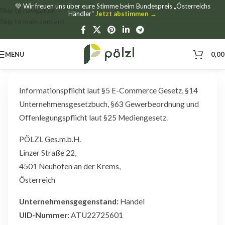
💚 Wir freuen uns über eure Stimme beim Bundespreis „Österreichs
Skip to navigation
Händler“
Jetzt abstimmen →
Skip to main content
MENU
0,0
Informationspflicht laut §5 E-Commerce Gesetz, §14
Unternehmensgesetzbuch, §63 Gewerbeordnung und
Offenlegungspflicht laut §25 Mediengesetz.
PÖLZL Ges.m.b.H.
Linzer Straße 22,
4501 Neuhofen an der Krems,
Österreich
Unternehmensgegenstand:
Handel
UID-Nummer:
ATU22725601